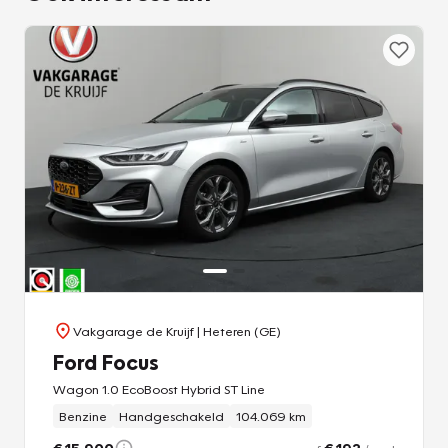
Vakgarage de Kruijf
| Heteren (GE)
Ford Focus
Wagon 1.0 EcoBoost Hybrid ST Line
Benzine
Handgeschakeld
104.069 km
€ 15.900
€ 192