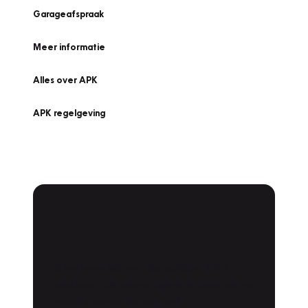
Garageafspraak
Meer informatie
Alles over APK
APK regelgeving
APK Keuring bij
Vakgarage!
Is het weer tijd voor de jaarlijkse APK? Ga
snel naar Vakgarage bij u in de buurt, en ga
zonder zorgen de weg op!