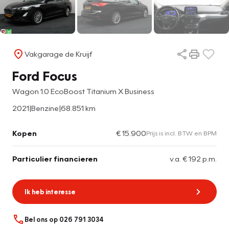
Vakgarage de Kruijf
Ford Focus
Wagon 1.0 EcoBoost Titanium X Business
2021
|
Benzine
|
68.851 km
Kopen
€ 15.900
Prijs is incl. BTW en BPM
Particulier financieren
v.a. € 192 p.m.
Ik heb interesse
Bel ons op 026 791 3034