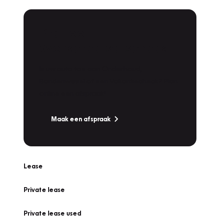
Plan een
Werkplaatsafspraak
Is uw auto toe aan Onderhoud,
Bandenwissel of een Vakantiecheck? Plan
online een afspraak!
Maak een afspraak
Lease
Private lease
Private lease used