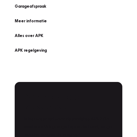
Garageafspraak
Meer informatie
Alles over APK
APK regelgeving
APK Keuring bij
Vakgarage!
Is het weer tijd voor de jaarlijkse APK? Ga
snel naar Vakgarage bij u in de buurt, en ga
zonder zorgen de weg op!