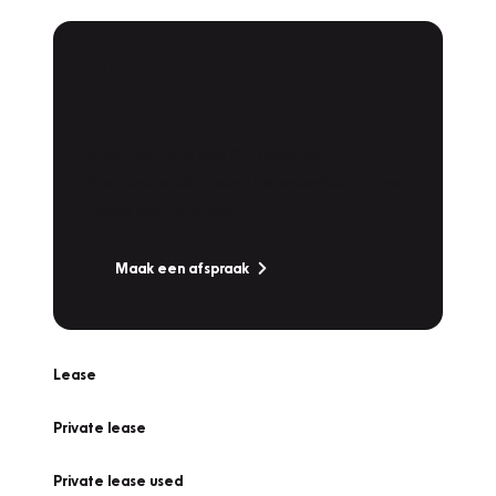
Plan een
Werkplaatsafspraak
Is uw auto toe aan Onderhoud,
Bandenwissel of een Vakantiecheck? Plan
online een afspraak!
Maak een afspraak
Lease
Private lease
Private lease used