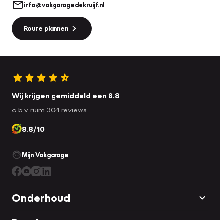
Controleer de accesoires goed die uw keuze zouden
info@vakgaragedekruijf.nl
kunnen beïnvloeden. Type en specificatiefouten zijn
voorbehouden.
Route plannen
Mijn Werkbus BV
is een zusterbedrijf van Vakgarage de
Kruijf. Wij zijn een universeel BOVAG autobedrijf waar
service en klant tevredenheid hoog in het vaandel staat.
Tevens RDW erkend. Wij zijn geopend van maandag t/m
Wij krijgen gemiddeld een 8.8
vrijdag van 8:00 tot 17:30 en zaterdag van 8:30 tot 16:00.
o.b.v. ruim 304 reviews
Op afspraak is ’s avonds ook mogelijk. Zondags gesloten!
8.8/10
Mijn Vakgarage
Onderhoud