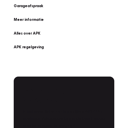
Garageafspraak
Meer informatie
Alles over APK
APK regelgeving
APK Keuring bij
Vakgarage!
Is het weer tijd voor de jaarlijkse APK? Ga
snel naar Vakgarage bij u in de buurt, en ga
zonder zorgen de weg op!