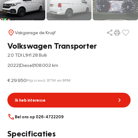
Vakgarage de Kruijf
Volkswagen Transporter
2.0 TDI L1H1 28 Bulli
2022
|
Diesel
|
108.002 km
€ 29.950
Prijs is excl. BTW en BPM
Ik heb interesse
Bel ons op 026-4722209
Specificaties