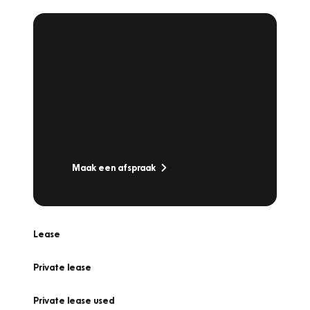
Plan een
Werkplaatsafspraak
Is uw auto toe aan Onderhoud,
Bandenwissel of een Vakantiecheck? Plan
online een afspraak!
Maak een afspraak
Lease
Private lease
Private lease used