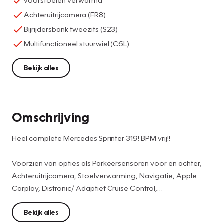
voorstoelen verwarmd
Achteruitrijcamera (FR8)
Bijrijdersbank tweezits (S23)
Multifunctioneel stuurwiel (C6L)
Bekijk alles
Omschrijving
Heel complete Mercedes Sprinter 319! BPM vrij!!
Voorzien van opties als Parkeersensoren voor en achter,
Achteruitrijcamera, Stoelverwarming, Navigatie, Apple
Carplay, Distronic/ Adaptief Cruise Control,
Airconditioning, LED Koplampen, 17" Lichtmetalen Velgen
etc. etc.
Bekijk alles