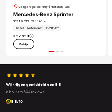
Vakgarage de Kruijf
| Heteren (GE)
Mercedes-Benz Sprinter
317 1.9 CDI L2H1 170pk
Diesel
Automaat
15.285 km
€ 52.950
Bekijk
Wij krijgen gemiddeld een 8.8
o.b.v. ruim 304 reviews
8.8/10