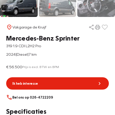
Vakgarage de Kruijf
Mercedes-Benz Sprinter
319 1.9 CDI L2H2 Pro
2024
|
Diesel
|
7 km
€ 56.500
Prijs is excl. BTW en BPM
Ik heb interesse
Bel ons op 026-4722209
Specificaties