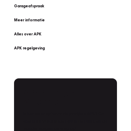
Garageafspraak
Meer informatie
Alles over APK
APK regelgeving
APK Keuring bij
Vakgarage!
Is het weer tijd voor de jaarlijkse APK? Ga
snel naar Vakgarage bij u in de buurt, en ga
zonder zorgen de weg op!