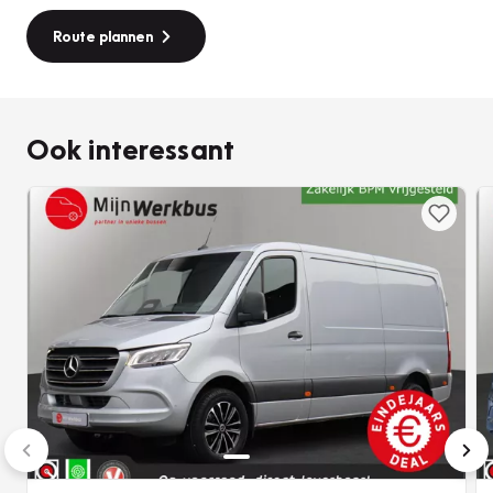
het naar wens aankleden van jouw werkbus. Denk hierbij
aan de inrichting, aankleding zoals sidebars, imperiaal, etc.
Route plannen
etc. Wij zijn u ook graag van dienst met onze gunstige
financierings mogelijkheden.
Ook interessant
Bel gerust voor meer informatie en/of een bezichtiging!
Controleer de accesoires goed die uw keuze zouden
kunnen beïnvloeden. Type en specificatiefouten zijn
voorbehouden.
Mijn Werkbus BV
is een zusterbedrijf van Vakgarage de
Kruijf. Wij zijn een universeel BOVAG autobedrijf waar
service en klant tevredenheid hoog in het vaandel staat.
Tevens RDW erkend. Wij zijn geopend van maandag t/m
vrijdag van 8:00 tot 17:30 en zaterdag van 8:30 tot 16:00.
Op afspraak is ’s avonds ook mogelijk. Zondags gesloten!