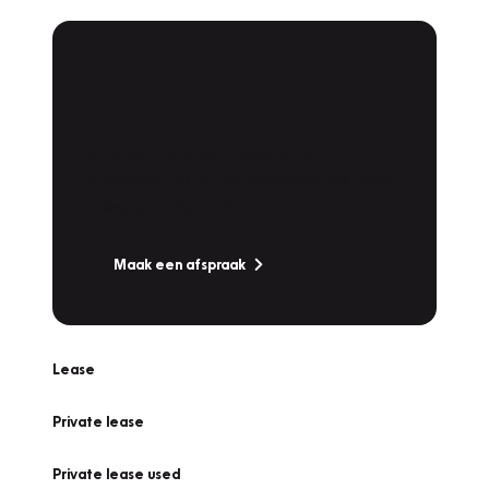
Plan een
Werkplaatsafspraak
Is uw auto toe aan Onderhoud,
Bandenwissel of een Vakantiecheck? Plan
online een afspraak!
Maak een afspraak
Lease
Private lease
Private lease used