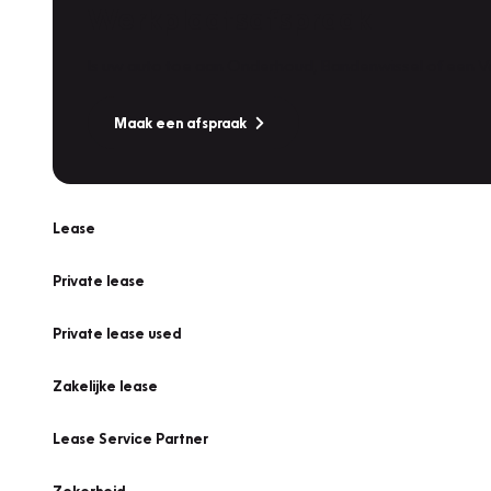
Werkplaatsafspraak
Is uw auto toe aan Onderhoud, Bandenwissel of een Va
Maak een afspraak
Lease
Private lease
Private lease used
Zakelijke lease
Lease Service Partner