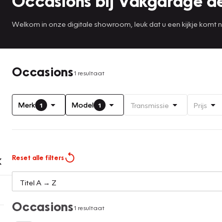
Occasions bij Vakgarage de
Welkom in onze digitale showroom, leuk dat u een kijkje komt 
Occasions
1 resultaat
Merk
Model
Transmissie
Prijs
1
1
Reset alle filters
Occasions
1 resultaat