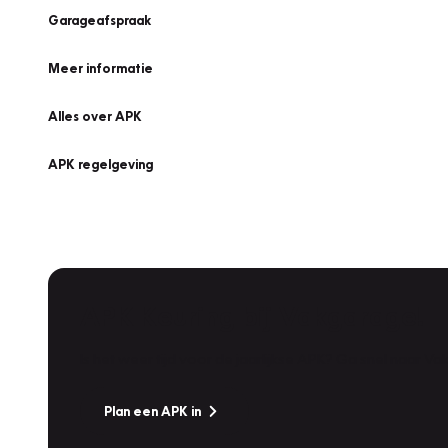
Garageafspraak
Meer informatie
Alles over APK
APK regelgeving
APK Keuring bij Vakgarage!
Is het weer tijd voor de jaarlijkse APK? Ga snel naar V
Plan een APK in