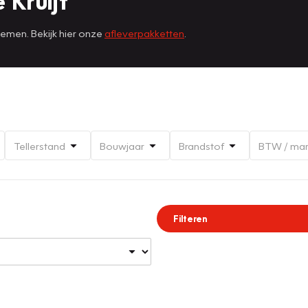
 Kruijf
nemen. Bekijk hier onze
afleverpakketten
.
Tellerstand
Bouwjaar
Brandstof
BTW / ma
Filteren