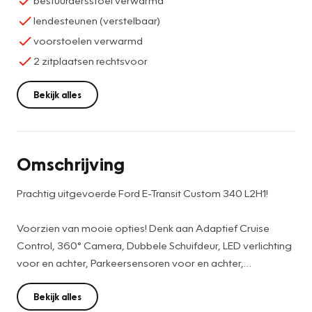
bestuurdersstoel verwarmd
lendesteunen (verstelbaar)
voorstoelen verwarmd
2 zitplaatsen rechtsvoor
Bekijk alles
Omschrijving
Prachtig uitgevoerde Ford E-Transit Custom 340 L2H1!
Voorzien van mooie opties! Denk aan Adaptief Cruise
Control, 360° Camera, Dubbele Schuifdeur, LED verlichting
voor en achter, Parkeersensoren voor en achter,
Winterpakket met Voorruitverwarming en
Stoelverwarming, Keyless Entry, Navigatie,
Bekijk alles