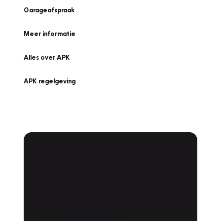
Garageafspraak
Meer informatie
Alles over APK
APK regelgeving
APK Keuring bij
Vakgarage!
Is het weer tijd voor de jaarlijkse APK? Ga
snel naar Vakgarage bij u in de buurt, en ga
zonder zorgen de weg op!