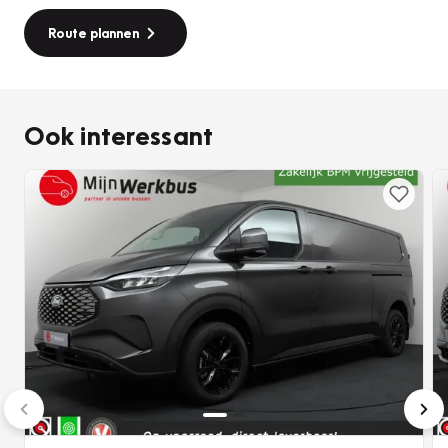
kunnen beïnvloeden. Type en specificatiefouten zijn
voorbehouden.
Route plannen
Mijn Werkbus BV
is een zusterbedrijf van Vakgarage de
Kruijf. Wij zijn een universeel BOVAG autobedrijf waar
Ook interessant
service en klant tevredenheid hoog in het vaandel staat.
Tevens RDW erkend. Wij zijn geopend van maandag t/m
vrijdag van 8:00 tot 17:30 en zaterdag van 8:30 tot 16:00.
Op afspraak is ’s avonds ook mogelijk. Zondags gesloten!