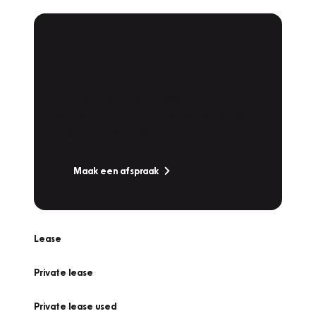
Plan een
Werkplaatsafspraak
Is uw auto toe aan Onderhoud,
Bandenwissel of een Vakantiecheck? Plan
online een afspraak!
Maak een afspraak
Lease
Private lease
Private lease used