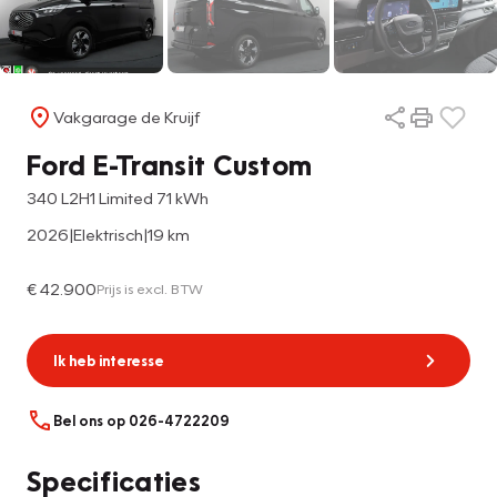
Vakgarage de Kruijf
Ford E-Transit Custom
340 L2H1 Limited 71 kWh
2026
|
Elektrisch
|
19 km
€ 42.900
Prijs is excl. BTW
Ik heb interesse
Bel ons op 026-4722209
Specificaties