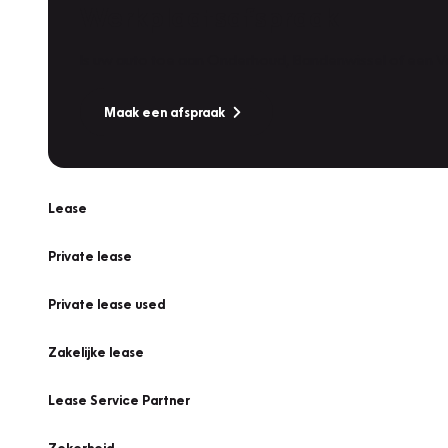
Werkplaatsafspraak
Is uw auto toe aan Onderhoud, Bandenwissel of een Va
Maak een afspraak
Lease
Private lease
Private lease used
Zakelijke lease
Lease Service Partner