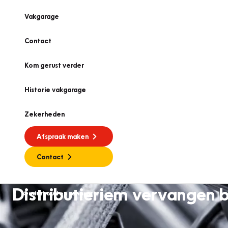
Vakgarage
Contact
Kom gerust verder
Historie vakgarage
Zekerheden
Afspraak maken
Contact
Distributieriem vervangen b
Onderhoud en reparatie