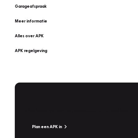
Garageafspraak
Meer informatie
Alles over APK
APK regelgeving
APK Keuring bij Vakgarage!
Is het weer tijd voor de jaarlijkse APK? Ga snel naar V
Plan een APK in