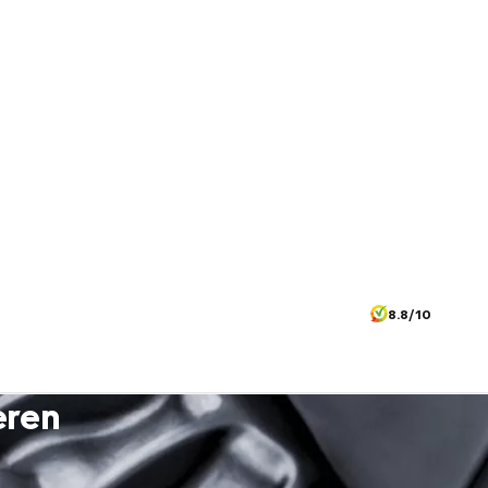
8.8/10
eren