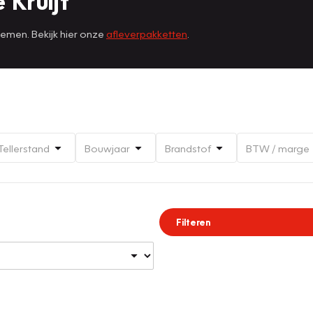
 Kruijf
nemen. Bekijk hier onze
afleverpakketten
.
Tellerstand
Bouwjaar
Brandstof
BTW / marge
Filteren