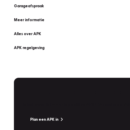
Garageafspraak
Meer informatie
Alles over APK
APK regelgeving
APK Keuring bij Vakgarage!
Is het weer tijd voor de jaarlijkse APK? Ga snel naar V
Plan een APK in