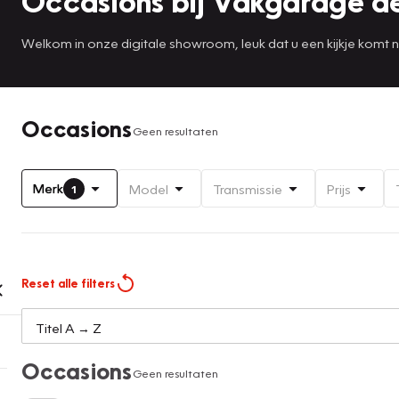
Occasions bij Vakgarage de
Welkom in onze digitale showroom, leuk dat u een kijkje komt 
Occasions
Geen resultaten
Merk
Model
Transmissie
Prijs
1
Reset alle filters
Occasions
Geen resultaten