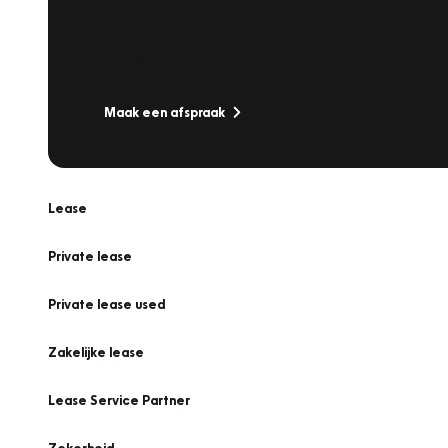
Werkplaatsafspraak
Is uw auto toe aan Onderhoud, Bandenwissel of een Va
Maak een afspraak
Lease
Private lease
Private lease used
Zakelijke lease
Lease Service Partner