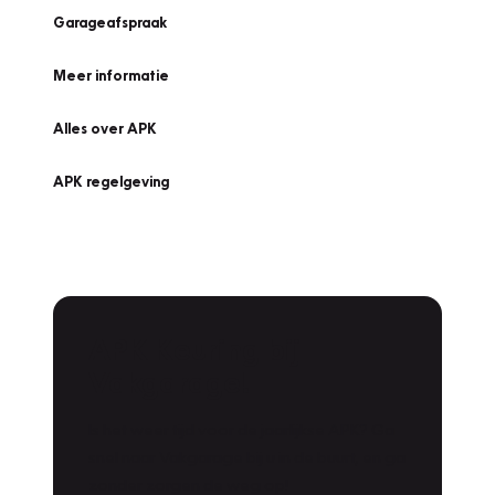
Garageafspraak
Meer informatie
Alles over APK
APK regelgeving
APK Keuring bij
Vakgarage!
Is het weer tijd voor de jaarlijkse APK? Ga
snel naar Vakgarage bij u in de buurt, en ga
zonder zorgen de weg op!