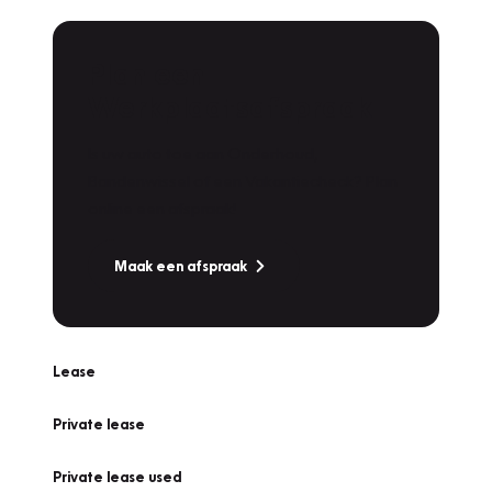
Plan een
Werkplaatsafspraak
Is uw auto toe aan Onderhoud,
Bandenwissel of een Vakantiecheck? Plan
online een afspraak!
Maak een afspraak
Lease
Private lease
Private lease used