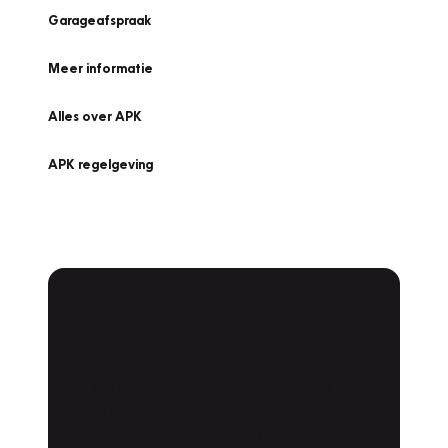
Garageafspraak
Meer informatie
Alles over APK
APK regelgeving
APK Keuring bij
Vakgarage!
Is het weer tijd voor de jaarlijkse APK? Ga
snel naar Vakgarage bij u in de buurt, en ga
zonder zorgen de weg op!