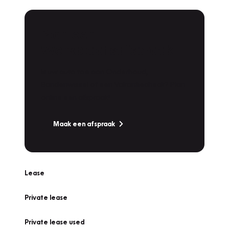
Plan een
Werkplaatsafspraak
Is uw auto toe aan Onderhoud,
Bandenwissel of een Vakantiecheck? Plan
online een afspraak!
Maak een afspraak
Lease
Private lease
Private lease used