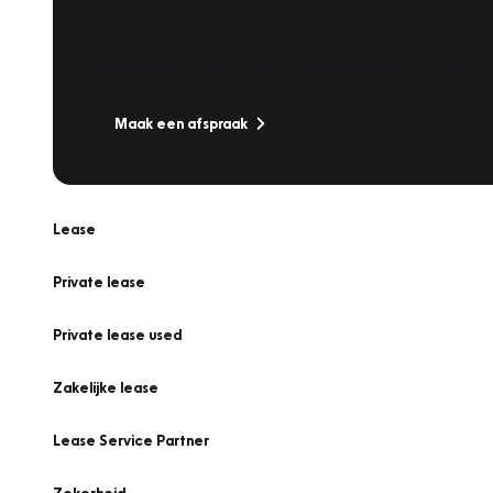
Werkplaatsafspraak
Is uw auto toe aan Onderhoud, Bandenwissel of een Va
Maak een afspraak
Lease
Private lease
Private lease used
Zakelijke lease
Lease Service Partner