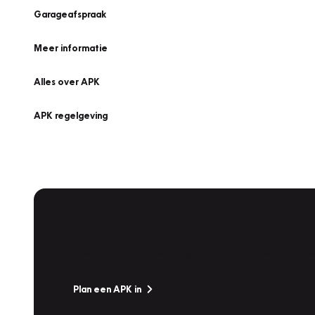
Garageafspraak
Meer informatie
Alles over APK
APK regelgeving
APK Keuring bij Vakgarage!
Is het weer tijd voor de jaarlijkse APK? Ga snel naar V
Plan een APK in