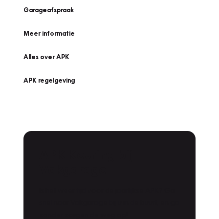
Garageafspraak
Meer informatie
Alles over APK
APK regelgeving
APK Keuring bij
Vakgarage!
Is het weer tijd voor de jaarlijkse APK? Ga
snel naar Vakgarage bij u in de buurt, en ga
zonder zorgen de weg op!