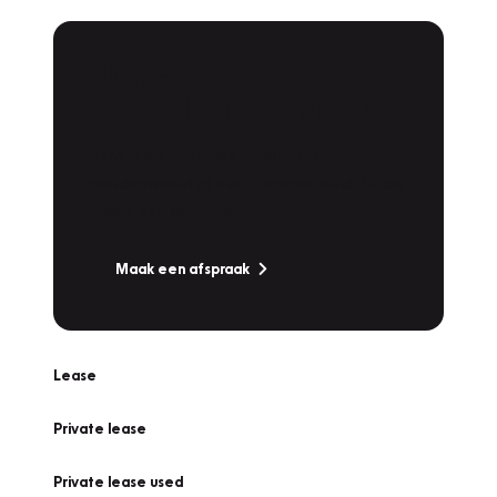
Plan een
Werkplaatsafspraak
Is uw auto toe aan Onderhoud,
Bandenwissel of een Vakantiecheck? Plan
online een afspraak!
Maak een afspraak
Lease
Private lease
Private lease used