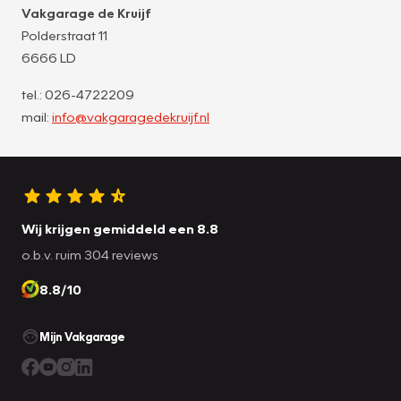
Vakgarage de Kruijf
Polderstraat 11
6666 LD
tel.: 026-4722209
mail:
info@vakgaragedekruijf.nl
Wij krijgen gemiddeld een 8.8
o.b.v. ruim 304 reviews
8.8/10
Mijn Vakgarage