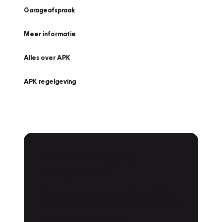
Garageafspraak
Meer informatie
Alles over APK
APK regelgeving
APK Keuring bij
Vakgarage!
Is het weer tijd voor de jaarlijkse APK? Ga
snel naar Vakgarage bij u in de buurt, en ga
zonder zorgen de weg op!