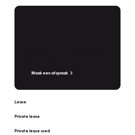
Plan een
Werkplaatsafspraak
Is uw auto toe aan Onderhoud,
Bandenwissel of een Vakantiecheck? Plan
online een afspraak!
Maak een afspraak
Lease
Private lease
Private lease used