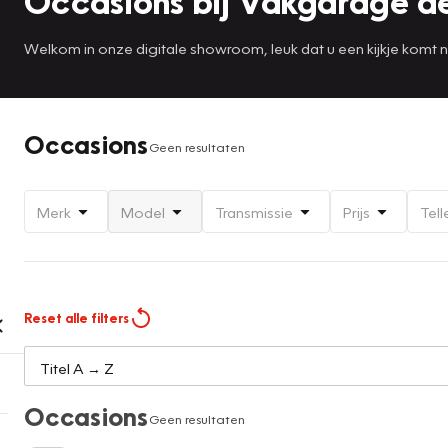
Occasions bij Vakgarage de
Welkom in onze digitale showroom, leuk dat u een kijkje komt 
Occasions
Geen resultaten
Merk
Model
Transmissie
Prijs
Tell
Reset alle filters
Occasions
Geen resultaten