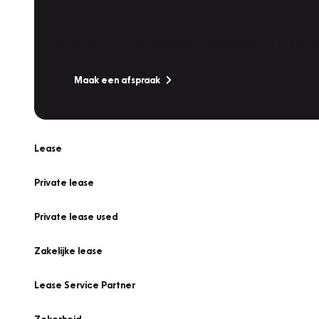
Werkplaatsafspraak
Is uw auto toe aan Onderhoud, Bandenwissel of een Va
Maak een afspraak
Lease
Private lease
Private lease used
Zakelijke lease
Lease Service Partner