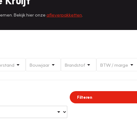
 Kruijf
nemen. Bekijk hier onze
afleverpakketten
.
erstand
Bouwjaar
Brandstof
BTW / marge
Filteren