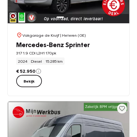
Vakgarage de Kruijf
| Heteren (GE)
Mercedes-Benz Sprinter
317 1.9 CDI L2H1 170pk
2024
Diesel
15.285 km
€ 52.950
Bekijk