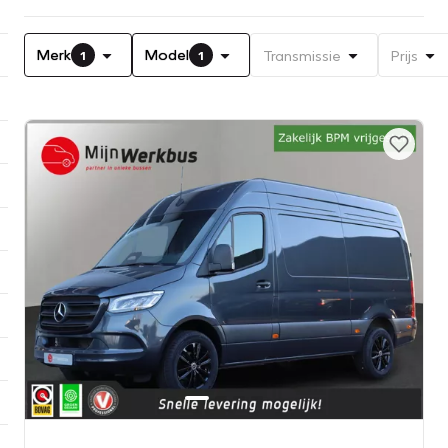
Merk
Model
Transmissie
Prijs
1
1