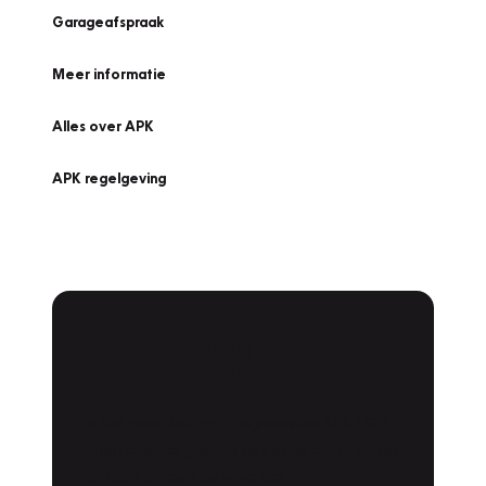
Garageafspraak
Meer informatie
Alles over APK
APK regelgeving
APK Keuring bij
Vakgarage!
Is het weer tijd voor de jaarlijkse APK? Ga
snel naar Vakgarage bij u in de buurt, en ga
zonder zorgen de weg op!