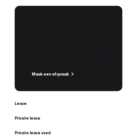
Plan een
Werkplaatsafspraak
Is uw auto toe aan Onderhoud,
Bandenwissel of een Vakantiecheck? Plan
online een afspraak!
Maak een afspraak
Lease
Private lease
Private lease used