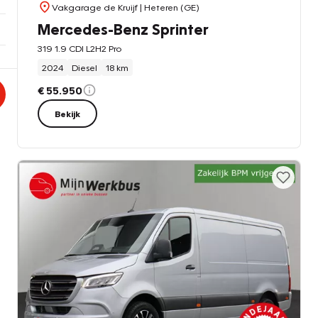
Vakgarage de Kruijf
| Heteren (GE)
Mercedes-Benz Sprinter
319 1.9 CDI L2H2 Pro
2024
Diesel
18 km
€ 55.950
Bekijk