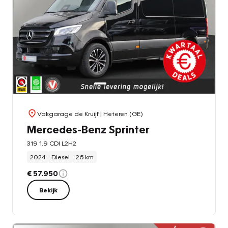
Vakgarage de Kruijf
| Heteren (GE)
Mercedes-Benz Sprinter
319 1.9 CDI L2H2
2024
Diesel
26 km
€ 57.950
Bekijk