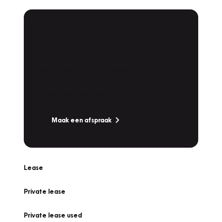
Plan een
Werkplaatsafspraak
Is uw auto toe aan Onderhoud,
Bandenwissel of een Vakantiecheck? Plan
online een afspraak!
Maak een afspraak
Lease
Private lease
Private lease used