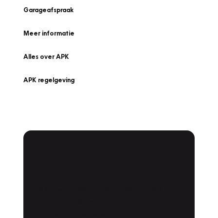
Garageafspraak
Meer informatie
Alles over APK
APK regelgeving
APK Keuring bij
Vakgarage!
Is het weer tijd voor de jaarlijkse APK? Ga
snel naar Vakgarage bij u in de buurt, en ga
zonder zorgen de weg op!