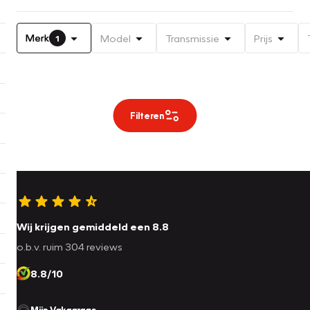
Merk
Model
Transmissie
Prijs
1
Filteren
Wij krijgen gemiddeld een 8.8
o.b.v. ruim 304 reviews
8.8/10