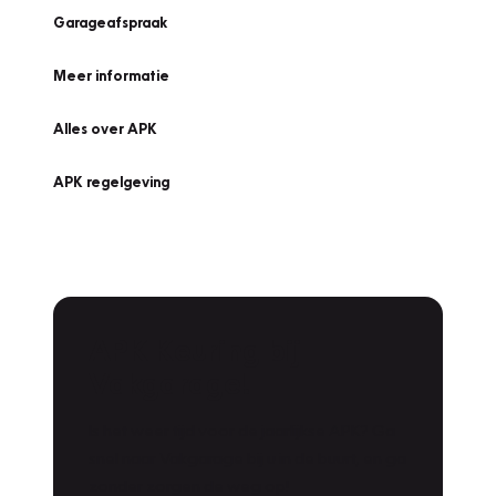
Garageafspraak
Meer informatie
Alles over APK
APK regelgeving
APK Keuring bij
Vakgarage!
Is het weer tijd voor de jaarlijkse APK? Ga
snel naar Vakgarage bij u in de buurt, en ga
zonder zorgen de weg op!