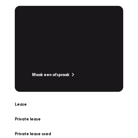
Plan een
Werkplaatsafspraak
Is uw auto toe aan Onderhoud,
Bandenwissel of een Vakantiecheck? Plan
online een afspraak!
Maak een afspraak
Lease
Private lease
Private lease used