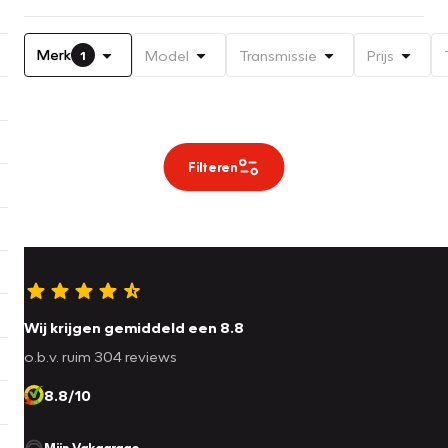
Merk
Model
Transmissie
Prijs
1
Filteren
Wij krijgen gemiddeld een 8.8
o.b.v. ruim 304 reviews
8.8/10