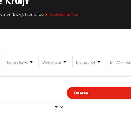
 Kruijf
nemen. Bekijk hier onze
afleverpakketten
.
Tellerstand
Bouwjaar
Brandstof
BTW / ma
Filteren