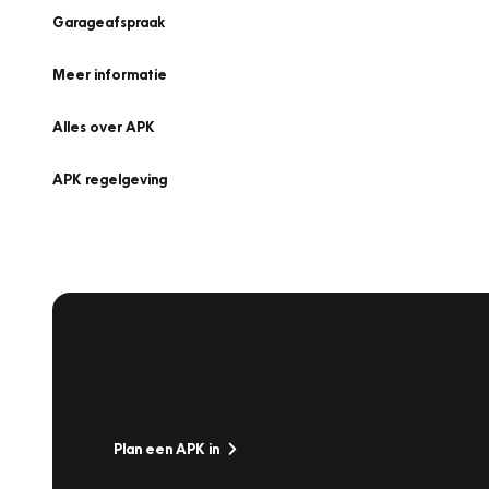
Garageafspraak
Meer informatie
Alles over APK
APK regelgeving
APK Keuring bij Vakgarage!
Is het weer tijd voor de jaarlijkse APK? Ga snel naar V
Plan een APK in