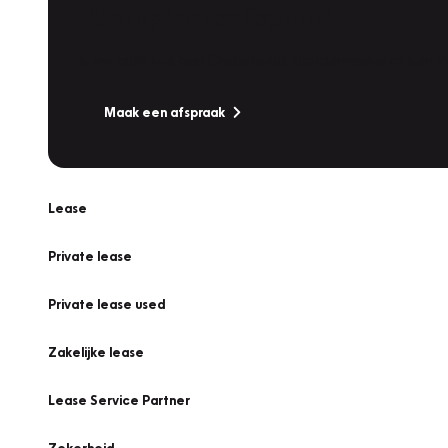
Werkplaatsafspraak
Is uw auto toe aan Onderhoud, Bandenwissel of een Va
Maak een afspraak
Lease
Private lease
Private lease used
Zakelijke lease
Lease Service Partner