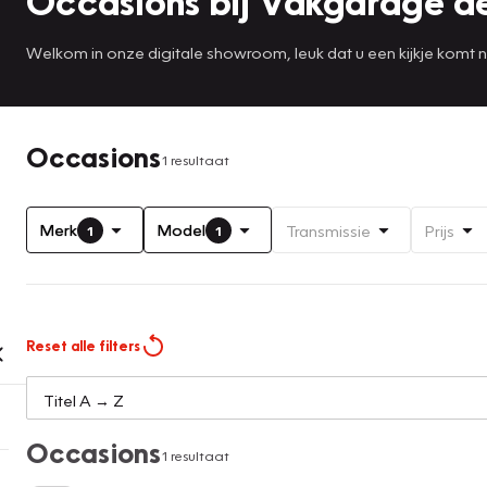
Occasions bij Vakgarage de
Welkom in onze digitale showroom, leuk dat u een kijkje komt 
Occasions
1 resultaat
Merk
Model
Transmissie
Prijs
1
1
Reset alle filters
Occasions
1 resultaat