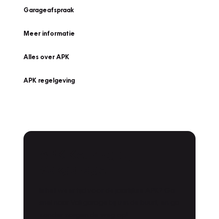
Garageafspraak
Meer informatie
Alles over APK
APK regelgeving
APK Keuring bij
Vakgarage!
Is het weer tijd voor de jaarlijkse APK? Ga
snel naar Vakgarage bij u in de buurt, en ga
zonder zorgen de weg op!