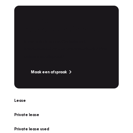
Plan een
Werkplaatsafspraak
Is uw auto toe aan Onderhoud,
Bandenwissel of een Vakantiecheck? Plan
online een afspraak!
Maak een afspraak
Lease
Private lease
Private lease used