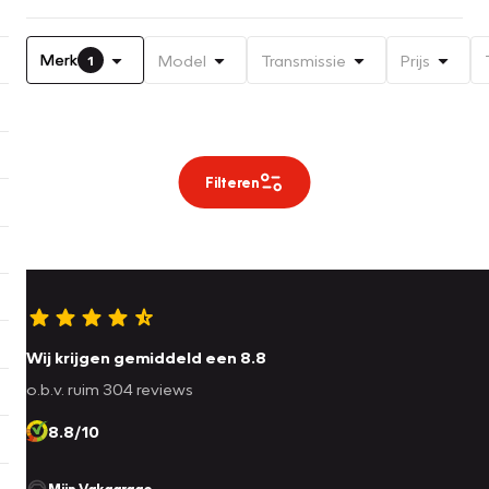
Merk
Model
Transmissie
Prijs
1
Filteren
Wij krijgen gemiddeld een 8.8
o.b.v. ruim 304 reviews
8.8/10