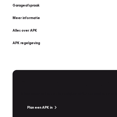
Garageafspraak
Meer informatie
Alles over APK
APK regelgeving
APK Keuring bij Vakgarage!
Is het weer tijd voor de jaarlijkse APK? Ga snel naar V
Plan een APK in