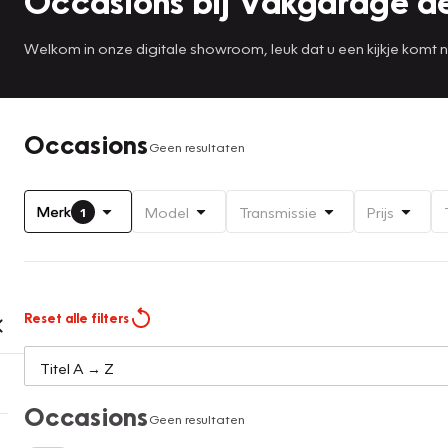
Occasions bij Vakgarage de
Welkom in onze digitale showroom, leuk dat u een kijkje komt 
Occasions
Geen resultaten
Merk
Model
Transmissie
Prijs
1
Reset alle filters
Occasions
Geen resultaten