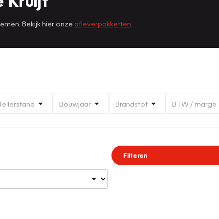
 Kruijf
nemen. Bekijk hier onze
afleverpakketten
.
Tellerstand
Bouwjaar
Brandstof
BTW / marge
Filteren