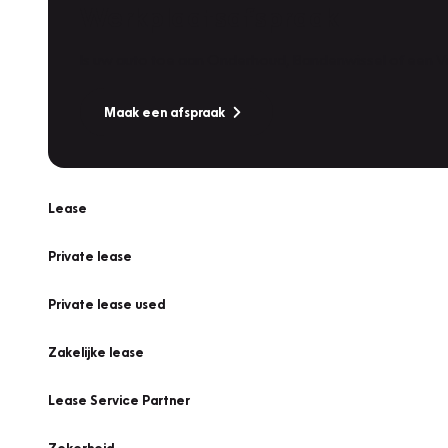
Werkplaatsafspraak
Is uw auto toe aan Onderhoud, Bandenwissel of een Va
Maak een afspraak
Lease
Private lease
Private lease used
Zakelijke lease
Lease Service Partner