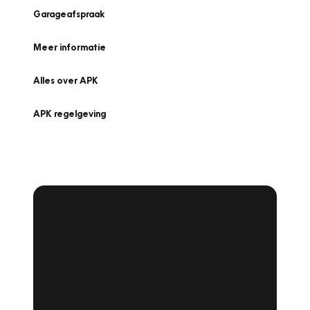
Garageafspraak
Meer informatie
Alles over APK
APK regelgeving
APK Keuring bij
Vakgarage!
Is het weer tijd voor de jaarlijkse APK? Ga
snel naar Vakgarage bij u in de buurt, en ga
zonder zorgen de weg op!