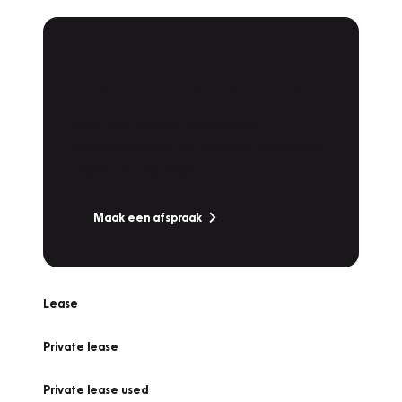
Plan een
Werkplaatsafspraak
Is uw auto toe aan Onderhoud,
Bandenwissel of een Vakantiecheck? Plan
online een afspraak!
Maak een afspraak
Lease
Private lease
Private lease used