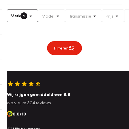
Merk
Model
Transmissie
Prijs
1
Filteren
Wij krijgen gemiddeld een 8.8
o.b.v. ruim 304 reviews
8.8/10