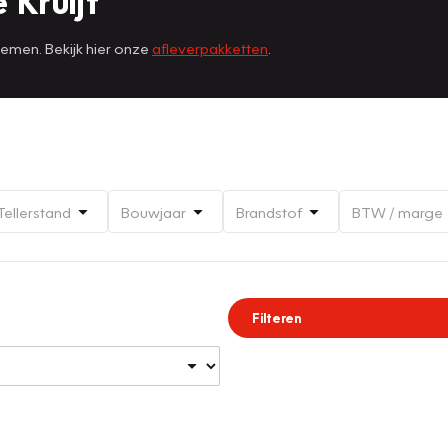
 Kruijf
nemen. Bekijk hier onze
afleverpakketten
.
Tellerstand
Bouwjaar
Brandstof
BTW / marge
Filteren