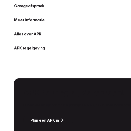
Garageafspraak
Meer informatie
Alles over APK
APK regelgeving
APK Keuring bij Vakgarage!
Is het weer tijd voor de jaarlijkse APK? Ga snel naar V
Plan een APK in