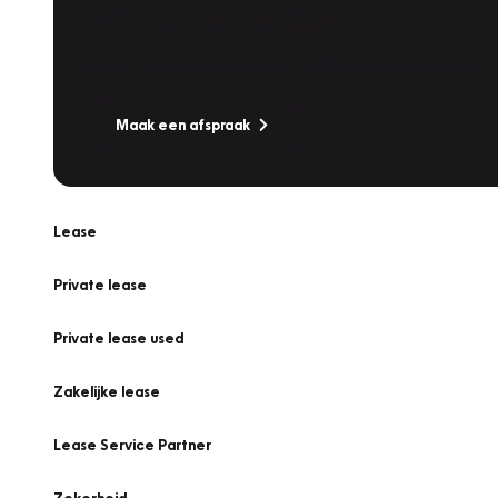
Werkplaatsafspraak
Is uw auto toe aan Onderhoud, Bandenwissel of een Va
Maak een afspraak
Lease
Private lease
Private lease used
Zakelijke lease
Lease Service Partner