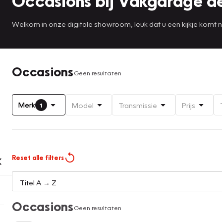
Occasions bij Vakgarage de
Welkom in onze digitale showroom, leuk dat u een kijkje komt 
Occasions
Geen resultaten
Merk
Model
Transmissie
Prijs
1
Reset alle filters
Occasions
Geen resultaten