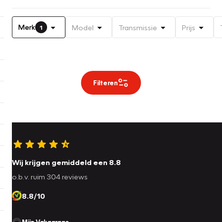
Merk
Model
Transmissie
Prijs
1
Filteren
Wij krijgen gemiddeld een 8.8
o.b.v. ruim 304 reviews
8.8/10