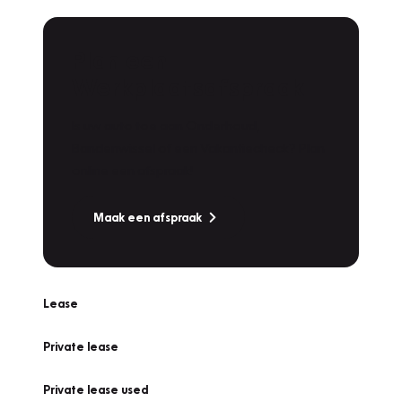
Plan een
Werkplaatsafspraak
Is uw auto toe aan Onderhoud,
Bandenwissel of een Vakantiecheck? Plan
online een afspraak!
Maak een afspraak
Lease
Private lease
Private lease used