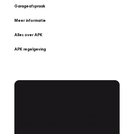
Garageafspraak
Meer informatie
Alles over APK
APK regelgeving
APK Keuring bij
Vakgarage!
Is het weer tijd voor de jaarlijkse APK? Ga
snel naar Vakgarage bij u in de buurt, en ga
zonder zorgen de weg op!